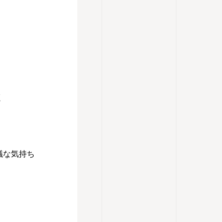
く
議な気持ち