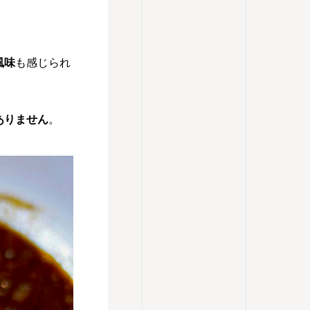
風味
も感じられ
ありません
。