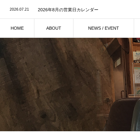
2026.07.23
『みおの色 – Mio’s Color -』発売記念ライブ開催
2026.07.21
2026年8月の営業日カレンダー
2026.07.12
「小串ボロネーゼ」シリーズが新登場！2026年7月1
2026.06.21
2026年7月の営業日カレンダー
2026.06.9
菅原花月カルテット LIVE 2026年7月25日（土）開
HOME
ABOUT
NEWS / EVENT
2026.07.23
『みおの色 – Mio’s Color -』発売記念ライブ開催
ホーム
お店紹介
ニュース・イベント