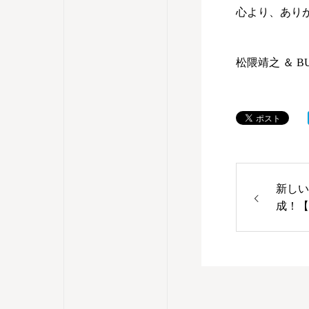
心より、あり
松隈靖之 ＆ BU
新しい
成！【