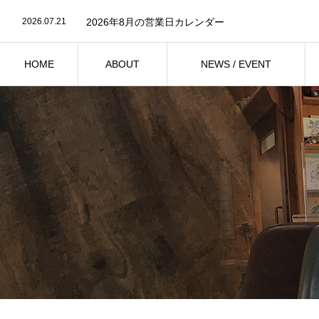
2026.07.23
『みおの色 – Mio’s Color -』発売記念ライブ開催
2026.07.21
2026年8月の営業日カレンダー
2026.07.12
「小串ボロネーゼ」シリーズが新登場！2026年7月1
2026.06.21
2026年7月の営業日カレンダー
2026.06.9
菅原花月カルテット LIVE 2026年7月25日（土）開
HOME
ABOUT
NEWS / EVENT
2026.07.23
『みおの色 – Mio’s Color -』発売記念ライブ開催
ホーム
お店紹介
ニュース・イベント