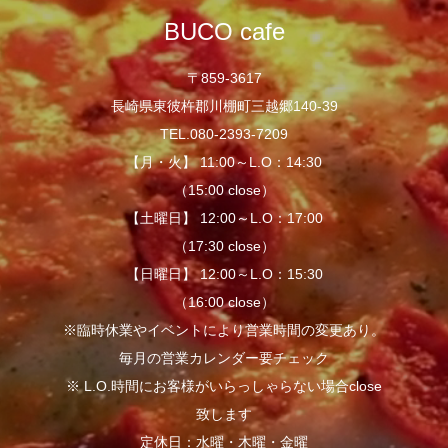
BUCO cafe
〒859-3617
長崎県東彼杵郡川棚町三越郷140-39
TEL.080-2393-7209
【月・火】 11:00～L.O：14:30
（15:00 close）
【土曜日】 12:00～L.O：17:00
（17:30 close）
【日曜日】 12:00～L.O：15:30
（16:00 close）
※臨時休業やイベントにより営業時間の変更あり。
毎月の営業カレンダー要チェック
※ L.O.時間にお客様がいらっしゃらない場合close
致します
定休日：水曜・木曜・金曜