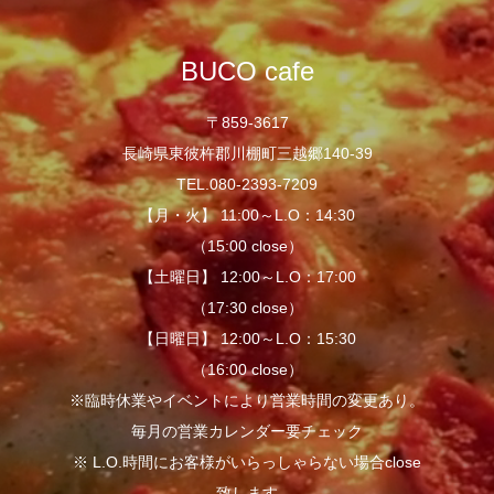
BUCO cafe
〒859-3617
長崎県東彼杵郡川棚町三越郷140-39
TEL.080-2393-7209
【月・火】 11:00～L.O：14:30
（15:00 close）
【土曜日】 12:00～L.O：17:00
（17:30 close）
【日曜日】 12:00～L.O：15:30
（16:00 close）
※臨時休業やイベントにより営業時間の変更あり。
毎月の営業カレンダー要チェック
※ L.O.時間にお客様がいらっしゃらない場合close
致します