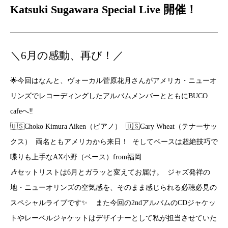
Katsuki Sugawara Special Live 開催！
＼6月の感動、再び！／
🌟今回はなんと、ヴォーカル菅原花月さんがアメリカ・ニューオ
リンズでレコーディングしたアルバムメンバーとともにBUCO
cafeへ‼️
🇺🇸Choko Kimura Aiken（ピアノ） 🇺🇸Gary Wheat（テナーサッ
クス） 両名ともアメリカから来日！ そしてベースは超絶技巧で
喋りも上手なAX小野（ベース）from福岡
🎶セットリストは6月とガラッと変えてお届け。 ジャズ発祥の
地・ニューオリンズの空気感を、そのまま感じられる必聴必見の
スペシャルライブです✨ また今回の2ndアルバムのCDジャケッ
トやレーベルジャケットはデザイナーとして私が担当させていた