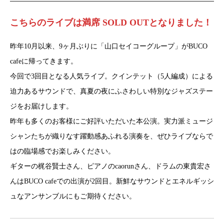
こちらのライブは満席 SOLD OUTとなりました！
昨年10月以来、9ヶ月ぶりに「山口セイコーグループ」がBUCO
cafeに帰ってきます。
今回で3回目となる人気ライブ。クインテット（5人編成）による
迫力あるサウンドで、真夏の夜にふさわしい特別なジャズステー
ジをお届けします。
昨年も多くのお客様にご好評いただいた本公演。実力派ミュージ
シャンたちが織りなす躍動感あふれる演奏を、ぜひライブならで
はの臨場感でお楽しみください。
ギターの梶谷賢士さん、ピアノのcaorunさん、ドラムの東貴宏さ
んはBUCO cafeでの出演が2回目。新鮮なサウンドとエネルギッシ
ュなアンサンブルにもご期待ください。