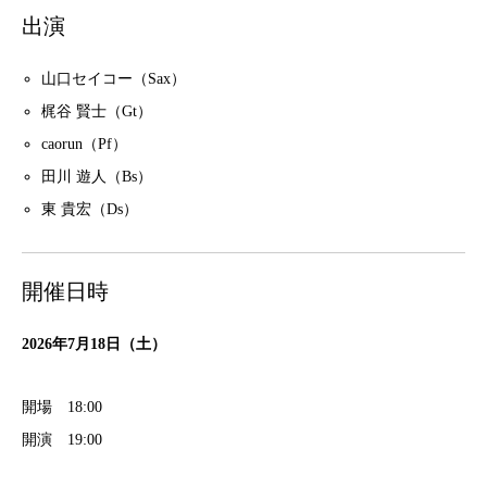
出演
山口セイコー（Sax）
梶谷 賢士（Gt）
caorun（Pf）
田川 遊人（Bs）
東 貴宏（Ds）
開催日時
2026年7月18日（土）
開場 18:00
開演 19:00