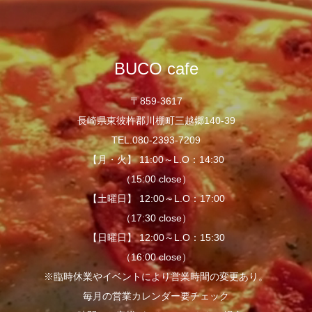
BUCO cafe
〒859-3617
長崎県東彼杵郡川棚町三越郷140-39
TEL.080-2393-7209
【月・火】 11:00～L.O：14:30
（15:00 close）
【土曜日】 12:00～L.O：17:00
（17:30 close）
【日曜日】 12:00～L.O：15:30
（16:00 close）
※臨時休業やイベントにより営業時間の変更あり。
毎月の営業カレンダー要チェック